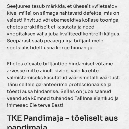
Seejuures tasub märkida, et üheselt «viletsaid»
kive, millel on silmaga nähtavaid defekte, mis on
valesti lihvitud või ebameeldiva kollase tooniga,
ehetes praktiliselt ei kasutata ja need
«nopitakse» välja juba kvaliteedikontrolli käigus.
Seepärast saab peaaegu iga briljant meie
spetsialistidelt üsna kõrge hinnangu.
Ehetes olevate briljantide hindamisel võtame
arvesse mitte ainult kivide, vaid ka ehte
valmistamiseks kasutatud väärismetalli väärtust.
Tänu sellele garanteerime professionaalse ja
tõesti ausa hindamise. Selles on juba saanud
veenduda kümned tuhanded Tallinna elanikud ja
inimesed üle terve Eesti.
ТKЕ Pandimaja – tõeliselt aus
pandimaja