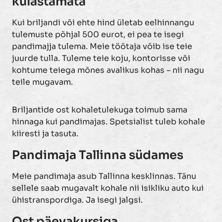
külastamata
Kui briljandi või ehte hind ületab eelhinnangu
tulemuste põhjal 500 eurot, ei pea te isegi
pandimajja tulema. Meie töötaja võib ise teie
juurde tulla. Tuleme teie koju, kontorisse või
kohtume teiega mõnes avalikus kohas – nii nagu
teile mugavam.
Briljantide ost kohaletulekuga toimub sama
hinnaga kui pandimajas. Spetsialist tuleb kohale
kiiresti ja tasuta.
Pandimaja Tallinna südames
Meie pandimaja asub Tallinna kesklinnas. Tänu
sellele saab mugavalt kohale nii isikliku auto kui
ühistranspordiga. Ja isegi jalgsi.
Ost päevakursiga