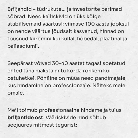
Briljandid – tüdrukute… ja investorite parimad
sõbrad. Need kalliskivid on üks kõige
stabiilsemaid väärtusi: viimase 100 aasta jooksul
on nende väärtus jõudsalt kasvanud, hinnad on
tõusnud kiiremini kui kullal, hõbedal, plaatinal ja
pallaadiumil.
Seepärast võivad 30-40 aastat tagasi soetatud
ehted täna maksta mitu korda rohkem kui
ostuhetkel. Põhiline on müüa need pandimajale,
kus hindamine on professionaale. Näiteks meie
omale.
Meil toimub professionaalne hindame ja tulus
briljantide ost
. Vääriskivide hind sõltub
seejuures mitmest tegurist: