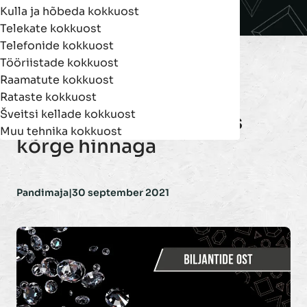
Kulla ja hõbeda kokkuost
Telekate kokkuost
Telefonide kokkuost
Tööriistade kokkuost
Raamatute kokkuost
Rataste kokkuost
Šveitsi kellade kokkuost
Briljantide ost Tallinnas
Muu tehnika kokkuost
kõrge hinnaga
Pandimaja
|
30 september 2021