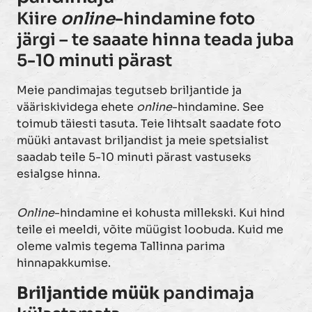
Kiire
online
-hindamine foto
järgi – te saaate hinna teada juba
5-10 minuti pärast
Meie pandimajas tegutseb briljantide ja
vääriskividega ehete
online
-hindamine. See
toimub täiesti tasuta. Teie lihtsalt saadate foto
müüki antavast briljandist ja meie spetsialist
saadab teile 5-10 minuti pärast vastuseks
esialgse hinna.
Online
-hindamine ei kohusta millekski. Kui hind
teile ei meeldi, võite müügist loobuda. Kuid me
oleme valmis tegema Tallinna parima
hinnapakkumise.
Briljantide müük
pandimaja