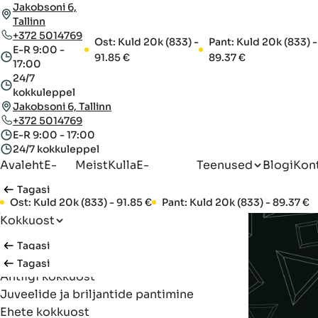
Jakobsoni 6,
Tallinn
+372 5014769
Ost: Kuld 20k (833) -
Pant: Kuld 20k (833) -
E-R 9:00 -
91.85 €
89.37 €
17:00
24/7
kokkuleppel
Jakobsoni 6, Tallinn
+372 5014769
E-R 9:00 - 17:00
24/7 kokkuleppel
Avaleht
E-
Meist
Kulla
E-
Teenused
Blogi
Kon
pood
hind
hindamine
Tagasi
Ost: Kuld 20k (833) - 91.85 €
Pant: Kuld 20k (833) - 89.37 €
Kokkuost
Pantimine
Tagasi
Laenud tagatisega
Tagasi
Antiigi kokkuost
Arvutite kokkuost
Juveelide ja briljantide pantimine
Ehete kokkuost