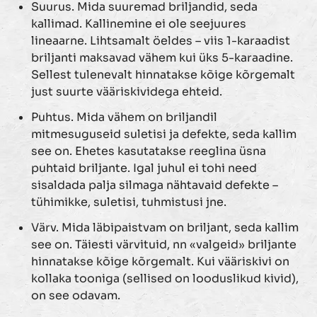
Suurus. Mida suuremad briljandid, seda
kallimad. Kallinemine ei ole seejuures
lineaarne. Lihtsamalt öeldes – viis 1-karaadist
briljanti maksavad vähem kui üks 5-karaadine.
Sellest tulenevalt hinnatakse kõige kõrgemalt
just suurte vääriskividega ehteid.
Puhtus. Mida vähem on briljandil
mitmesuguseid suletisi ja defekte, seda kallim
see on. Ehetes kasutatakse reeglina üsna
puhtaid briljante. Igal juhul ei tohi need
sisaldada palja silmaga nähtavaid defekte –
tühimikke, suletisi, tuhmistusi jne.
Värv. Mida läbipaistvam on briljant, seda kallim
see on. Täiesti värvituid, nn «valgeid» briljante
hinnatakse kõige kõrgemalt. Kui vääriskivi on
kollaka tooniga (sellised on looduslikud kivid),
on see odavam.