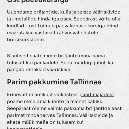
Uuendame briljantide, kulla ja teiste vääriskivide
ja -metallide hinda iga päev. Seepärast võite olla
kindlad – ost toimub päevakohase kursiga. Hind
määratakse vastavalt rahvusvahelistele
börsikurssidele.
Sisuliselt saate meile briljante müüa sama
tulusalt kui pankadele. Seda muidugi juhul, kui
pangad ostaksid vääriskive.
Parim pakkumine Tallinnas
Erinevalt enamikust väikestest
pandimajadest
peame meie oma kliente ja mainet kalliks.
Seepärast oleme valmis pakkuma briljantide eest
parimat hinda terves Tallinnas. Vääriskivide ja
ehete müük meile on tulusam kui