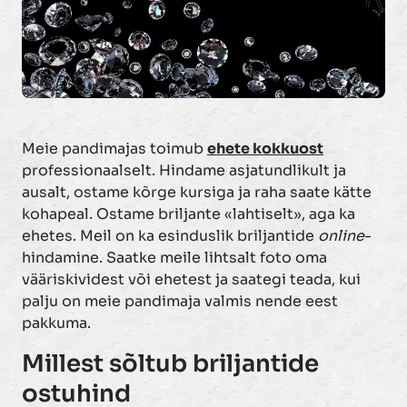
Meie pandimajas toimub
ehete kokkuost
professionaalselt. Hindame asjatundlikult ja
ausalt, ostame kõrge kursiga ja raha saate kätte
kohapeal. Ostame briljante «lahtiselt», aga ka
ehetes. Meil on ka esinduslik briljantide
online
-
hindamine. Saatke meile lihtsalt foto oma
vääriskividest või ehetest ja saategi teada, kui
palju on meie pandimaja valmis nende eest
pakkuma.
Millest sõltub briljantide
ostuhind