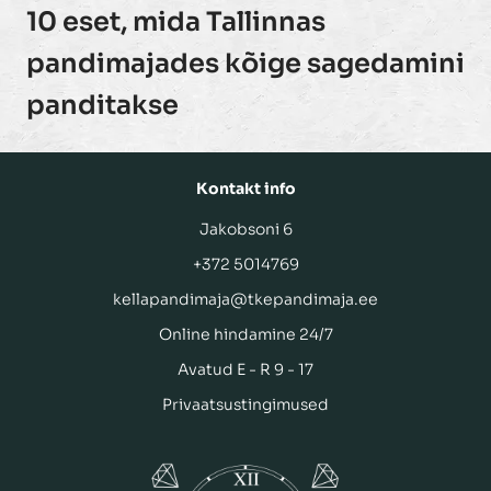
10 eset, mida Tallinnas
pandimajades kõige sagedamini
panditakse
Kontakt info
Jakobsoni 6
+372 5014769
kellapandimaja@tkepandimaja.ee
Online hindamine 24/7
Avatud E - R 9 - 17
Privaatsustingimused