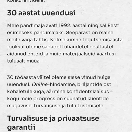
konkurentidele.
30 aastat uuendusi
Meie pandimaja avati 1992. aastal ning sai Eesti
esimeseks pandimajaks. Seepärast on maine
meile väga tähtis. Kolmekümne tegutsemisaasta
jooksul oleme sadadel tuhandetel eestlastel
aidanud ehteid ja muid materjaalseid väärtusi
tulusalt müüa.
30 tööaasta vältel oleme sisse viinud hulga
uuendusi.
Online
-hindamine, briljantide ost
kohaletulekuga, äärmine konfidentsiaalsus –
kogu meie progress on suunatud klientide
mugavuse, turvalisuse ja tulu tõstmisele.
Turvalisuse ja privaatsuse
garantii