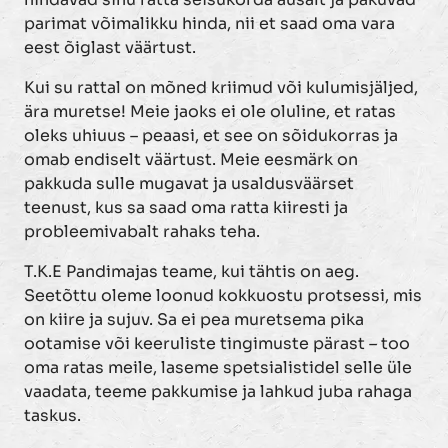
parimat võimalikku hinda, nii et saad oma vara
eest õiglast väärtust.
Kui su rattal on mõned kriimud või kulumisjäljed,
ära muretse! Meie jaoks ei ole oluline, et ratas
oleks uhiuus – peaasi, et see on sõidukorras ja
omab endiselt väärtust. Meie eesmärk on
pakkuda sulle mugavat ja usaldusväärset
teenust, kus sa saad oma ratta kiiresti ja
probleemivabalt rahaks teha.
T.K.E Pandimajas teame, kui tähtis on aeg.
Seetõttu oleme loonud kokkuostu protsessi, mis
on kiire ja sujuv. Sa ei pea muretsema pika
ootamise või keeruliste tingimuste pärast – too
oma ratas meile, laseme spetsialistidel selle üle
vaadata, teeme pakkumise ja lahkud juba rahaga
taskus.