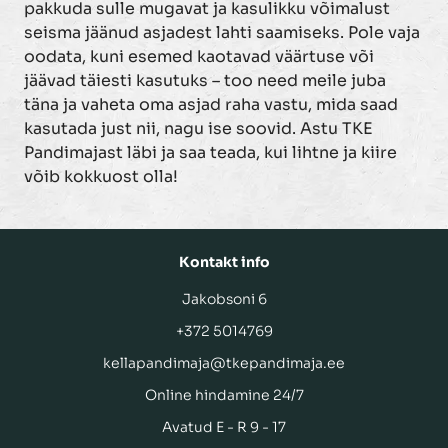
pakkuda sulle mugavat ja kasulikku võimalust
seisma jäänud asjadest lahti saamiseks. Pole vaja
oodata, kuni esemed kaotavad väärtuse või
jäävad täiesti kasutuks – too need meile juba
täna ja vaheta oma asjad raha vastu, mida saad
kasutada just nii, nagu ise soovid. Astu TKE
Pandimajast läbi ja saa teada, kui lihtne ja kiire
võib kokkuost olla!
Kontakt info
Jakobsoni 6
+372 5014769
kellapandimaja@tkepandimaja.ee
Online hindamine 24/7
Avatud E - R 9 - 17