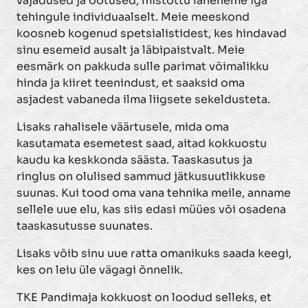
vajadused ja ootused, mistõttu läheneme iga
tehingule individuaalselt. Meie meeskond
koosneb kogenud spetsialistidest, kes hindavad
sinu esemeid ausalt ja läbipaistvalt. Meie
eesmärk on pakkuda sulle parimat võimalikku
hinda ja kiiret teenindust, et saaksid oma
asjadest vabaneda ilma liigsete sekeldusteta.
Lisaks rahalisele väärtusele, mida oma
kasutamata esemetest saad, aitad kokkuostu
kaudu ka keskkonda säästa. Taaskasutus ja
ringlus on olulised sammud jätkusuutlikkuse
suunas. Kui tood oma vana tehnika meile, anname
sellele uue elu, kas siis edasi müües või osadena
taaskasutusse suunates.
Lisaks võib sinu uue ratta omanikuks saada keegi,
kes on leiu üle vägagi õnnelik.
TKE Pandimaja kokkuost on loodud selleks, et