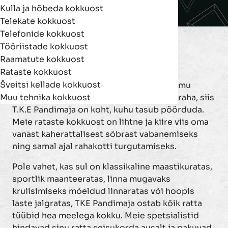
Kulla ja hõbeda kokkuost
Telekate kokkuost
Telefonide kokkuost
Rataste kokkuost
Tööriistade kokkuost
Raamatute kokkuost
Rataste Kokkuost T.K.E Pandimajas
Rataste kokkuost
Šveitsi kellade kokkuost
Kui su jalgratas seisab garaažinurgas tolmu
Muu tehnika kokkuost
kogumas või sa lihtsalt vajad kiiresti lisaraha, siis
T.K.E Pandimaja on koht, kuhu tasub pöörduda.
Meie rataste kokkuost on lihtne ja kiire viis oma
vanast kaherattalisest sõbrast vabanemiseks
ning samal ajal rahakotti turgutamiseks.
Pole vahet, kas sul on klassikaline maastikuratas,
sportlik maanteeratas, linna mugavaks
kruiisimiseks mõeldud linnaratas või hoopis
laste jalgratas, TKE Pandimaja ostab kõik ratta
tüübid hea meelega kokku. Meie spetsialistid
hindavad sinu ratta seisukorda ausalt ja pakuvad