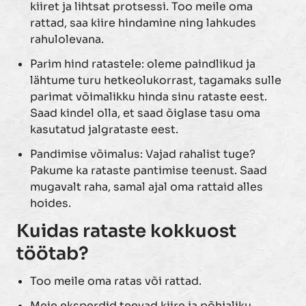
kiiret ja lihtsat protsessi. Too meile oma
rattad, saa kiire hindamine ning lahkudes
rahulolevana.
Parim hind ratastele: oleme paindlikud ja
lähtume turu hetkeolukorrast, tagamaks sulle
parimat võimalikku hinda sinu rataste eest.
Saad kindel olla, et saad õiglase tasu oma
kasutatud jalgrataste eest.
Pandimise võimalus: Vajad rahalist tuge?
Pakume ka rataste pantimise teenust. Saad
mugavalt raha, samal ajal oma rattaid alles
hoides.
Kuidas rataste kokkuost
töötab?
Too meile oma ratas või rattad.
Meie eksperdid teevad kiire ja põhjaliku