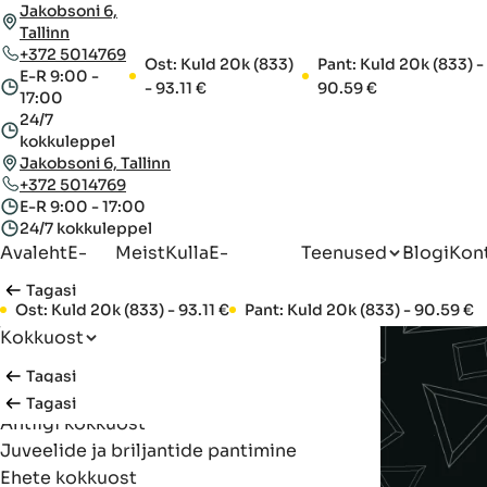
Jakobsoni 6,
Tallinn
+372 5014769
Ost: Kuld 20k (833)
Pant: Kuld 20k (833) -
E-R 9:00 -
- 93.11 €
90.59 €
17:00
24/7
kokkuleppel
Jakobsoni 6, Tallinn
+372 5014769
E-R 9:00 - 17:00
24/7 kokkuleppel
Avaleht
E-
Meist
Kulla
E-
Teenused
Blogi
Kon
pood
hind
hindamine
Tagasi
Ost: Kuld 20k (833) - 93.11 €
Pant: Kuld 20k (833) - 90.59 €
Kokkuost
Pantimine
Tagasi
Laenud tagatisega
Tagasi
Antiigi kokkuost
Arvutite kokkuost
Juveelide ja briljantide pantimine
Ehete kokkuost