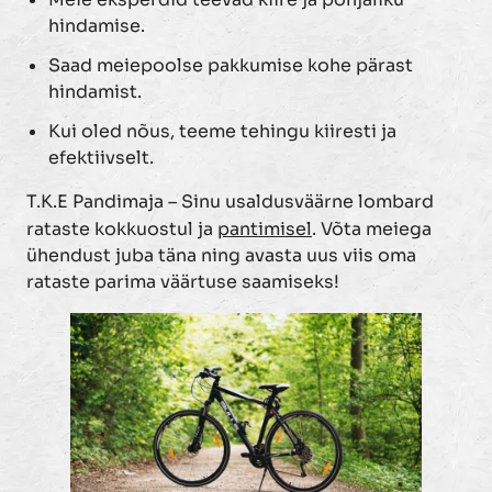
hindamise.
Saad meiepoolse pakkumise kohe pärast
hindamist.
Kui oled nõus, teeme tehingu kiiresti ja
efektiivselt.
T.K.E Pandimaja – Sinu usaldusväärne lombard
rataste kokkuostul ja
pantimisel
. Võta meiega
ühendust juba täna ning avasta uus viis oma
rataste parima väärtuse saamiseks!