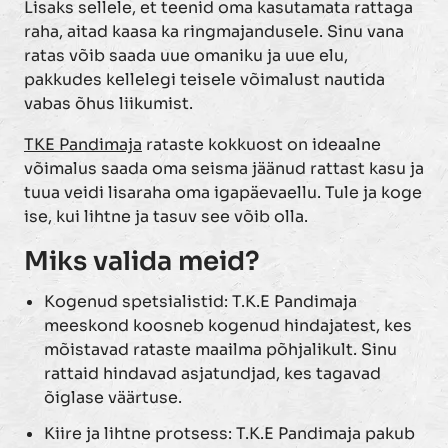
Lisaks sellele, et teenid oma kasutamata rattaga
raha, aitad kaasa ka ringmajandusele. Sinu vana
ratas võib saada uue omaniku ja uue elu,
pakkudes kellelegi teisele võimalust nautida
vabas õhus liikumist.
TKE Pandimaja
rataste kokkuost on ideaalne
võimalus saada oma seisma jäänud rattast kasu ja
tuua veidi lisaraha oma igapäevaellu. Tule ja koge
ise, kui lihtne ja tasuv see võib olla.
Miks valida meid?
Kogenud spetsialistid: T.K.E Pandimaja
meeskond koosneb kogenud hindajatest, kes
mõistavad rataste maailma põhjalikult. Sinu
rattaid hindavad asjatundjad, kes tagavad
õiglase väärtuse.
Kiire ja lihtne protsess: T.K.E Pandimaja pakub