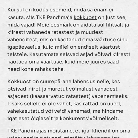
Kui sul on kodus esemeid, mida sa enam ei
kasuta, siis TKE Pandimaja
kokkuost
on just see,
mida vajad! Meie eesmärk on aidata sul lihtsalt ja
kiiresti vabaneda ratastest ja muudest
vahenditest, mis on kaotanud oma väärtuse sinu
igapäevaelus, kuid millel on endiselt väärtust
teistele. Kasutamata seisvad asjad võivad kiiresti
kaotada oma väärtuse, kuid meie juures saad
need kohe rahaks teha.
Kokkuost on suurepärane lahendus neile, kes
otsivad kiiret ja muretut võimalust vanadest
asjadest (kaasaarvatud ratastest) vabanemiseks.
Lisaks sellele ei ole vahet, kas rattad on uued,
vähekasutatud või veidi vanemad, me hindame
igat eset õiglaselt ja konkurentsivõimeliselt.
TKE Pandimajas mõistame, et igal kliendil on oma