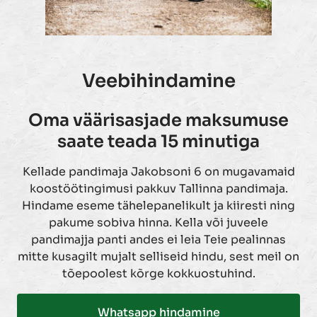
Veebihindamine
Oma väärisasjade maksumuse
saate teada 15 minutiga
Kellade pandimaja Jakobsoni 6 on mugavamaid
koostöötingimusi pakkuv Tallinna pandimaja.
Hindame eseme tähelepanelikult ja kiiresti ning
pakume sobiva hinna. Kella või juveele
pandimajja panti andes ei leia Teie pealinnas
mitte kusagilt mujalt selliseid hindu, sest meil on
tõepoolest kõrge kokkuostuhind.
Whatsapp hindamine