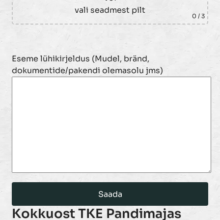
vali seadmest pilt
0
/ 3
Eseme lühikirjeldus (Mudel, bränd,
dokumentide/pakendi olemasolu jms)
Kokkuost TKE Pandimajas